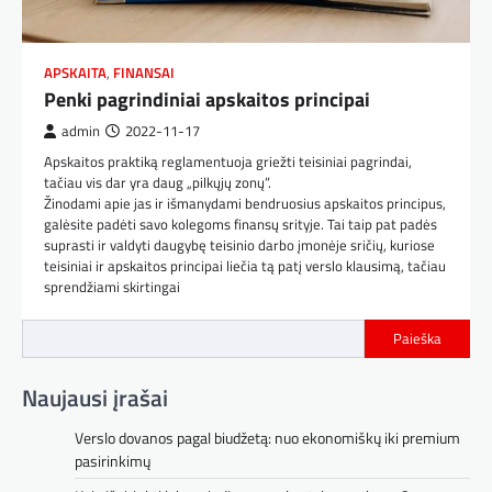
APSKAITA
,
FINANSAI
Penki pagrindiniai apskaitos principai
admin
2022-11-17
Apskaitos praktiką reglamentuoja griežti teisiniai pagrindai,
tačiau vis dar yra daug „pilkųjų zonų”.
Žinodami apie jas ir išmanydami bendruosius apskaitos principus,
galėsite padėti savo kolegoms finansų srityje. Tai taip pat padės
suprasti ir valdyti daugybę teisinio darbo įmonėje sričių, kuriose
teisiniai ir apskaitos principai liečia tą patį verslo klausimą, tačiau
sprendžiami skirtingai
Paieška
Naujausi įrašai
Verslo dovanos pagal biudžetą: nuo ekonomiškų iki premium
pasirinkimų