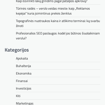
Kaip išsirinkti laką grindims pagal patalpos apkrovą?
Tūrinės raidės – verslo veidas mieste: kaip „Reklamos
kepėjai“ kuria įsimintinus prekės ženklus
Topografinės nuotraukos kaina ir atlikimo terminai: ką svarbu
žinoti
Profesionalios SEO paslaugos: kodėl jos būtinos šiuolaikiniam
verslui?
Kategorijos
Apskaita
Buhalterija
Ekonomika
Finansai
Investicijos
Kiti
Marketingas