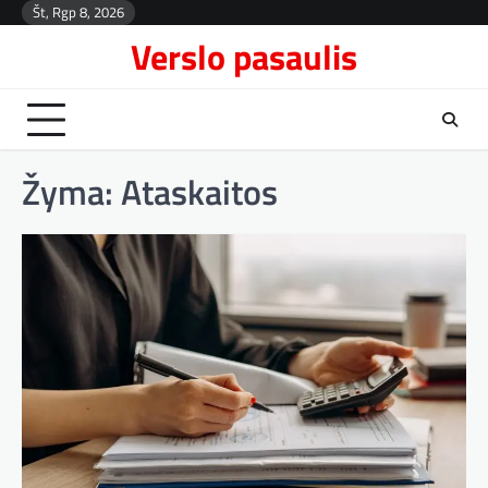
Skip
Št, Rgp 8, 2026
Kont
to
Verslo pasaulis
content
Žyma:
Ataskaitos