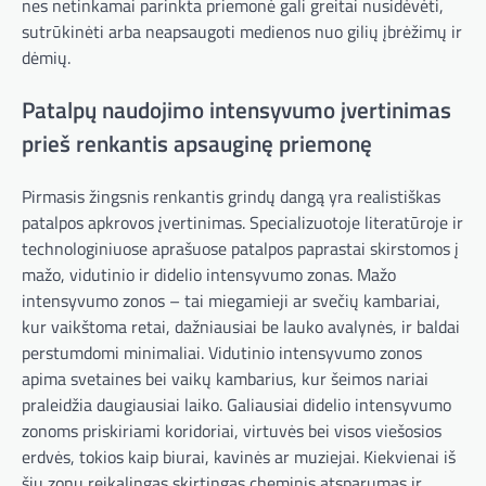
nes netinkamai parinkta priemonė gali greitai nusidėvėti,
sutrūkinėti arba neapsaugoti medienos nuo gilių įbrėžimų ir
dėmių.
Patalpų naudojimo intensyvumo įvertinimas
prieš renkantis apsauginę priemonę
Pirmasis žingsnis renkantis grindų dangą yra realistiškas
patalpos apkrovos įvertinimas. Specializuotoje literatūroje ir
technologiniuose aprašuose patalpos paprastai skirstomos į
mažo, vidutinio ir didelio intensyvumo zonas. Mažo
intensyvumo zonos – tai miegamieji ar svečių kambariai,
kur vaikštoma retai, dažniausiai be lauko avalynės, ir baldai
perstumdomi minimaliai. Vidutinio intensyvumo zonos
apima svetaines bei vaikų kambarius, kur šeimos nariai
praleidžia daugiausiai laiko. Galiausiai didelio intensyvumo
zonoms priskiriami koridoriai, virtuvės bei visos viešosios
erdvės, tokios kaip biurai, kavinės ar muziejai. Kiekvienai iš
šių zonų reikalingas skirtingas cheminis atsparumas ir