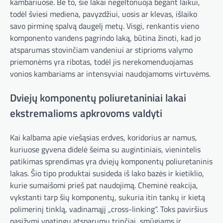
kambariuose. Be to, šie lakai negeltonuoja bėgant laikui,
todėl šviesi mediena, pavyzdžiui, uosis ar klevas, išlaiko
savo pirminę spalvą daugelį metų. Visgi, renkantis vieno
komponento vandens pagrindo laką, būtina žinoti, kad jo
atsparumas stovinčiam vandeniui ar stiprioms valymo
priemonėms yra ribotas, todėl jis nerekomenduojamas
vonios kambariams ar intensyviai naudojamoms virtuvėms.
Dviejų komponentų poliuretaniniai lakai
ekstremalioms apkrovoms valdyti
Kai kalbama apie viešąsias erdves, koridorius ar namus,
kuriuose gyvena didelė šeima su augintiniais, vienintelis
patikimas sprendimas yra dviejų komponentų poliuretaninis
lakas. Šio tipo produktai susideda iš lako bazės ir kietiklio,
kurie sumaišomi prieš pat naudojimą. Cheminė reakcija,
vykstanti tarp šių komponentų, sukuria itin tankų ir kietą
polimerinį tinklą, vadinamąjį „cross-linking“. Toks paviršius
pasižymi ypatingu atsparumu trinčiai, smūgiams ir