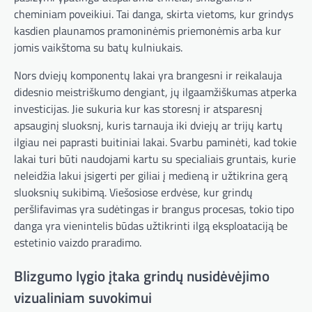
cheminiam poveikiui. Tai danga, skirta vietoms, kur grindys
kasdien plaunamos pramoninėmis priemonėmis arba kur
jomis vaikštoma su batų kulniukais.
Nors dviejų komponentų lakai yra brangesni ir reikalauja
didesnio meistriškumo dengiant, jų ilgaamžiškumas atperka
investicijas. Jie sukuria kur kas storesnį ir atsparesnį
apsauginį sluoksnį, kuris tarnauja iki dviejų ar trijų kartų
ilgiau nei paprasti buitiniai lakai. Svarbu paminėti, kad tokie
lakai turi būti naudojami kartu su specialiais gruntais, kurie
neleidžia lakui įsigerti per giliai į medieną ir užtikrina gerą
sluoksnių sukibimą. Viešosiose erdvėse, kur grindų
peršlifavimas yra sudėtingas ir brangus procesas, tokio tipo
danga yra vienintelis būdas užtikrinti ilgą eksploataciją be
estetinio vaizdo praradimo.
Blizgumo lygio įtaka grindų nusidėvėjimo
vizualiniam suvokimui