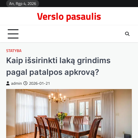
Skip
An, Rgp 4, 2026
Kont
to
Verslo pasaulis
content
STATYBA
Kaip išsirinkti laką grindims
pagal patalpos apkrovą?
admin
2026-01-21