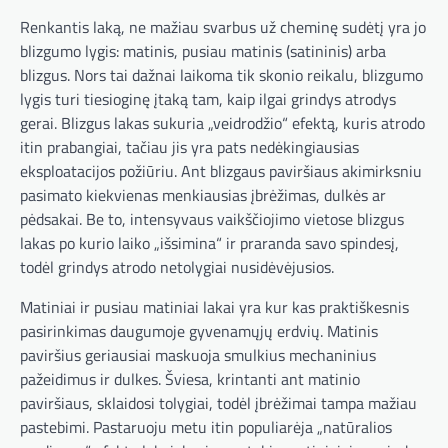
Renkantis laką, ne mažiau svarbus už cheminę sudėtį yra jo
blizgumo lygis: matinis, pusiau matinis (satininis) arba
blizgus. Nors tai dažnai laikoma tik skonio reikalu, blizgumo
lygis turi tiesioginę įtaką tam, kaip ilgai grindys atrodys
gerai. Blizgus lakas sukuria „veidrodžio“ efektą, kuris atrodo
itin prabangiai, tačiau jis yra pats nedėkingiausias
eksploatacijos požiūriu. Ant blizgaus paviršiaus akimirksniu
pasimato kiekvienas menkiausias įbrėžimas, dulkės ar
pėdsakai. Be to, intensyvaus vaikščiojimo vietose blizgus
lakas po kurio laiko „išsimina“ ir praranda savo spindesį,
todėl grindys atrodo netolygiai nusidėvėjusios.
Matiniai ir pusiau matiniai lakai yra kur kas praktiškesnis
pasirinkimas daugumoje gyvenamųjų erdvių. Matinis
paviršius geriausiai maskuoja smulkius mechaninius
pažeidimus ir dulkes. Šviesa, krintanti ant matinio
paviršiaus, sklaidosi tolygiai, todėl įbrėžimai tampa mažiau
pastebimi. Pastaruoju metu itin populiarėja „natūralios