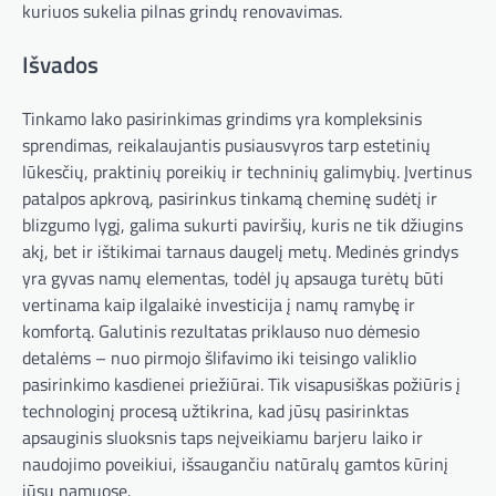
kuriuos sukelia pilnas grindų renovavimas.
Išvados
Tinkamo lako pasirinkimas grindims yra kompleksinis
sprendimas, reikalaujantis pusiausvyros tarp estetinių
lūkesčių, praktinių poreikių ir techninių galimybių. Įvertinus
patalpos apkrovą, pasirinkus tinkamą cheminę sudėtį ir
blizgumo lygį, galima sukurti paviršių, kuris ne tik džiugins
akį, bet ir ištikimai tarnaus daugelį metų. Medinės grindys
yra gyvas namų elementas, todėl jų apsauga turėtų būti
vertinama kaip ilgalaikė investicija į namų ramybę ir
komfortą. Galutinis rezultatas priklauso nuo dėmesio
detalėms – nuo pirmojo šlifavimo iki teisingo valiklio
pasirinkimo kasdienei priežiūrai. Tik visapusiškas požiūris į
technologinį procesą užtikrina, kad jūsų pasirinktas
apsauginis sluoksnis taps neįveikiamu barjeru laiko ir
naudojimo poveikiui, išsaugančiu natūralų gamtos kūrinį
jūsų namuose.