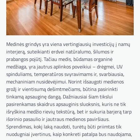
Medinės grindys yra viena vertingiausių investicijų į namų
interjerą, suteikianti erdvei natūralumo, šilumos ir
prabangos pojūtį. Tačiau medis, būdamas organinė
medžiaga, yra jautrus aplinkos poveikiui – drėgmei, UV
spinduliams, temperatūros svyravimams ir, svarbiausia,
mechaniniam nusidėvėjimui. Norint išsaugoti medienos
grožį ir vientisumą dešimtmečiams, būtina pasirinkti
tinkamą apsauginę dangą. Dažniausiai šiam tikslui
pasirenkamas skaidrus apsauginis sluoksnis, kuris ne tik
išryškina medžio rievių tekstūrą, bet ir sukuria barjerą tarp
išorinio pasaulio ir jautraus medienos paviršiaus.
Sprendimas, kokį laką naudoti, turėtų būti priimtas tik
nuodugniai įvertinus, kaip konkreti patalpa bus naudojama,