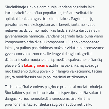
Šiuolaikinėje rinkoje dominuoja vandens pagrindo lakai,
kurie pakeitė anksčiau populiarius, tačiau sveikatai ir
aplinkai kenksmingus tirpiklinius lakus. Pagrindinis jų
privalumas yra ekologiškumas ir beveik juntamo kvapo
nebuvimas džiūvimo metu, kas leidžia atlikti darbus net ir
gyvenamuose namuose. Vandens pagrindo lakai būna vieno
komponento arba dviejų komponentų. Vieno komponento
lakai yra puikus pasirinkimas mažo ir vidutinio intensyvumo
gyvenamosioms zonoms. Jie lengvai dengiami, greitai
džiūsta ir suformuoja skaidrią, medžio spalvos nekeičiančią
plėvelę. Šis
lakas grindims
užtikrina pakankamą apsaugą
nuo kasdienio dulkių poveikio ir lengvo vaikščiojimo, tačiau
jis yra minkštesnis nei jo polimeriniai atitikmenys.
Technologiškai vandens pagrindo produktai nuolat tobulėja.
Šiuolaikinės poliuretano ir akrilo dispersijos leidžia sukurti
dangas, kurios nenusileidžia senosioms tirpiklinėms
priemonėms, tačiau išlieka saugios naudoti net vaikų