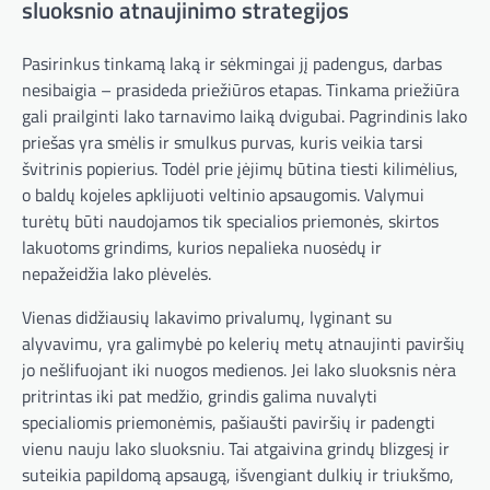
sluoksnio atnaujinimo strategijos
Pasirinkus tinkamą laką ir sėkmingai jį padengus, darbas
nesibaigia – prasideda priežiūros etapas. Tinkama priežiūra
gali prailginti lako tarnavimo laiką dvigubai. Pagrindinis lako
priešas yra smėlis ir smulkus purvas, kuris veikia tarsi
švitrinis popierius. Todėl prie įėjimų būtina tiesti kilimėlius,
o baldų kojeles apklijuoti veltinio apsaugomis. Valymui
turėtų būti naudojamos tik specialios priemonės, skirtos
lakuotoms grindims, kurios nepalieka nuosėdų ir
nepažeidžia lako plėvelės.
Vienas didžiausių lakavimo privalumų, lyginant su
alyvavimu, yra galimybė po kelerių metų atnaujinti paviršių
jo nešlifuojant iki nuogos medienos. Jei lako sluoksnis nėra
pritrintas iki pat medžio, grindis galima nuvalyti
specialiomis priemonėmis, pašiaušti paviršių ir padengti
vienu nauju lako sluoksniu. Tai atgaivina grindų blizgesį ir
suteikia papildomą apsaugą, išvengiant dulkių ir triukšmo,