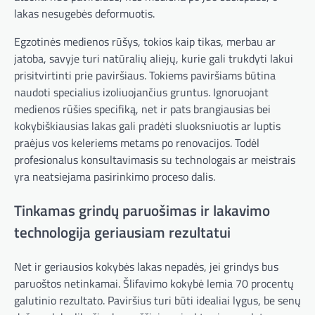
lakas nesugebės deformuotis.
Egzotinės medienos rūšys, tokios kaip tikas, merbau ar
jatoba, savyje turi natūralių aliejų, kurie gali trukdyti lakui
prisitvirtinti prie paviršiaus. Tokiems paviršiams būtina
naudoti specialius izoliuojančius gruntus. Ignoruojant
medienos rūšies specifiką, net ir pats brangiausias bei
kokybiškiausias lakas gali pradėti sluoksniuotis ar luptis
praėjus vos keleriems metams po renovacijos. Todėl
profesionalus konsultavimasis su technologais ar meistrais
yra neatsiejama pasirinkimo proceso dalis.
Tinkamas grindų paruošimas ir lakavimo
technologija geriausiam rezultatui
Net ir geriausios kokybės lakas nepadės, jei grindys bus
paruoštos netinkamai. Šlifavimo kokybė lemia 70 procentų
galutinio rezultato. Paviršius turi būti idealiai lygus, be senų