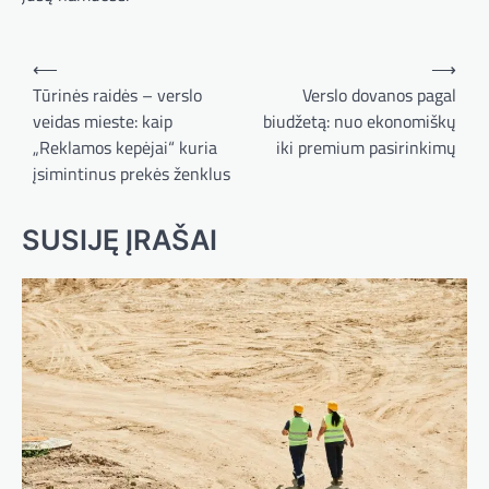
Navigacija
⟵
⟶
tarp
Tūrinės raidės – verslo
Verslo dovanos pagal
veidas mieste: kaip
biudžetą: nuo ekonomiškų
įrašų
„Reklamos kepėjai“ kuria
iki premium pasirinkimų
įsimintinus prekės ženklus
SUSIJĘ ĮRAŠAI