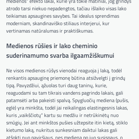
medienos“ efekto lakai, kurie yra tokie matiniai, jog grindys
atrodo tarsi niekuo nepadengtos, tačiau išlaiko visas lako
teikiamas apsaugines savybes. Tai idealus sprendimas
moderniam, skandinaviško stiliaus interjerui, kur
vertinamas natūralumas ir praktiškumas.
Medienos rūšies ir lako cheminio
suderinamumo svarba ilgaamžiškumui
Ne visos medienos rūšys vienodai reaguoja į laką, todėl
renkantis apsauginę priemonę būtina atsižvelgti į grindų
tipą. Pavyzdžiui, ąžuolas turi daug taninų, kurie,
reaguodami su tam tikrais vandens pagrindo lakais, gali
patamsėti arba pakeisti spalvą. Spygluočių mediena (pušis,
eglė) yra minkšta, todėl jai reikalingas elastingesnis lakas,
kuris „vaikščiotų“ kartu su medžiu ir netrūkinėtų nuo
smūgių. Jei ant minkštos pušies užtepsite itin kietą, stiklo
kietumo laką, nukritus sunkesniam daiktui lakas gali
atšokti nuo paviršiaus, nes mediena po juo susispaus, o