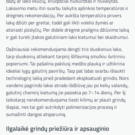
dažų ar lako likučių, kruopščiai nusiurbtas ir nuvalytas.
Lakavimo metu itin svarbu laikytis aplinkos temperatūros ir
drėgmės rekomendacijų. Per aukšta temperatūra privers
laką džiūti per greitai, todėl gali likti volelio žymės ar
atsirasti pūslyčių. Per didelė drėgmė prailgins džiūvimo laiką
ir gali turėti įtakos galutiniam lako kietumui bei skaidrumui.
Dažniausiai rekomenduojama dengti tris sluoksnius lako,
tarp sluoksnių atliekant tarpinį šlifavimą smulkiu švitriniu
popieriumi. Tai pašalina pakilusį medžio plauką ir užtikrina
idealiai lygų galutinį paviršių. Taip pat labai svarbu išlaukti
technologinį laiką prieš pradedant eksploatuoti grindis. Nors
vandens pagrindo lakai atrodo išdžiūvę jau po kelių valandų,
galutinį cheminį kietumą jie pasiekia po 7–14 dienų. Per šį
laikotarpį nerekomenduojama tiesti kilimų ar plauti grindų
šlapiai, nes tai gali sutrikdyti polimerizacijos procesą ir
sumažinti dangos atsparumą.
Ilgalaikė grindų priežiūra ir apsauginio