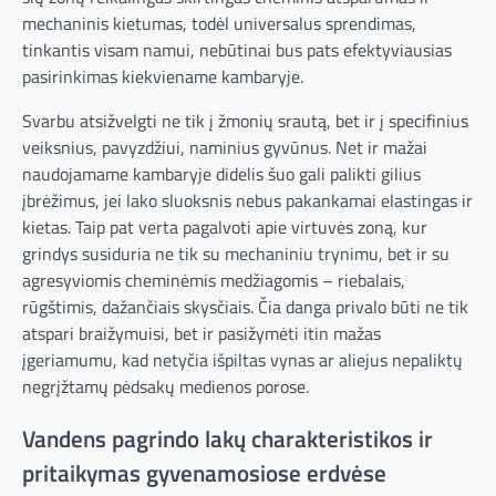
mechaninis kietumas, todėl universalus sprendimas,
tinkantis visam namui, nebūtinai bus pats efektyviausias
pasirinkimas kiekviename kambaryje.
Svarbu atsižvelgti ne tik į žmonių srautą, bet ir į specifinius
veiksnius, pavyzdžiui, naminius gyvūnus. Net ir mažai
naudojamame kambaryje didelis šuo gali palikti gilius
įbrėžimus, jei lako sluoksnis nebus pakankamai elastingas ir
kietas. Taip pat verta pagalvoti apie virtuvės zoną, kur
grindys susiduria ne tik su mechaniniu trynimu, bet ir su
agresyviomis cheminėmis medžiagomis – riebalais,
rūgštimis, dažančiais skysčiais. Čia danga privalo būti ne tik
atspari braižymuisi, bet ir pasižymėti itin mažas
įgeriamumu, kad netyčia išpiltas vynas ar aliejus nepaliktų
negrįžtamų pėdsakų medienos porose.
Vandens pagrindo lakų charakteristikos ir
pritaikymas gyvenamosiose erdvėse