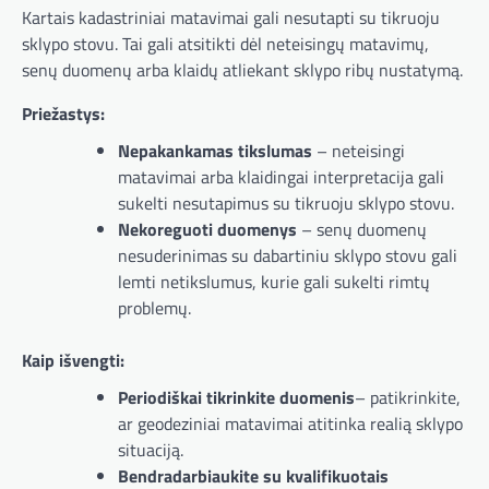
Kartais kadastriniai matavimai gali nesutapti su tikruoju
sklypo stovu. Tai gali atsitikti dėl neteisingų matavimų,
senų duomenų arba klaidų atliekant sklypo ribų nustatymą.
Priežastys:
Nepakankamas tikslumas
– neteisingi
matavimai arba klaidingai interpretacija gali
sukelti nesutapimus su tikruoju sklypo stovu.
Nekoreguoti duomenys
– senų duomenų
nesuderinimas su dabartiniu sklypo stovu gali
lemti netikslumus, kurie gali sukelti rimtų
problemų.
Kaip išvengti:
Periodiškai tikrinkite duomenis
– patikrinkite,
ar geodeziniai matavimai atitinka realią sklypo
situaciją.
Bendradarbiaukite su kvalifikuotais