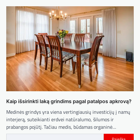
Kaip išsirinkti laką grindims pagal patalpos apkrovą?
Medinės grindys yra viena vertingiausių investicijų į namų
interjerą, suteikianti erdvei natūralumo, šilumos ir
prabangos pojūtį. Tačiau medis, būdamas organinė…
Paieška