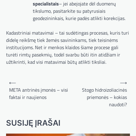
specialistais
– jei abejojate dėl duomenų
tikslumo, pasitarkite su patyrusiais
geodezininkais, kurie padės atlikti korekcijas.
Kadastriniai matavimai – tai sudėtingas procesas, kuris turi
didelę reikšmę tiek žemės savininkams, tiek teisinėms
institucijoms. Net ir menkos klaidos šiame procese gali
turėti rimtų pasekmių, todėl svarbu būti itin atidžiam ir
užtikrinti, kad visi matavimai būtų atlikti tiksliai.
Navigacija
⟵
⟶
tarp
META antrinės įmonės – visi
Stogo hidroizoliacinės
faktai ir naujienos
priemonės – kokias
įrašų
naudoti?
SUSIJĘ ĮRAŠAI