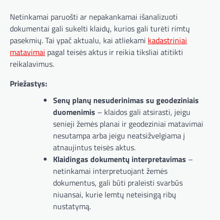
Netinkamai paruošti ar nepakankamai išanalizuoti
dokumentai gali sukelti klaidų, kurios gali turėti rimtų
pasekmių. Tai ypač aktualu, kai atliekami
kadastriniai
matavimai
pagal teisės aktus ir reikia tiksliai atitikti
reikalavimus.
Priežastys:
Senų planų nesuderinimas su geodeziniais
duomenimis
– klaidos gali atsirasti, jeigu
senieji žemės planai ir geodeziniai matavimai
nesutampa arba jeigu neatsižvelgiama į
atnaujintus teisės aktus.
Klaidingas dokumentų interpretavimas
–
netinkamai interpretuojant žemės
dokumentus, gali būti praleisti svarbūs
niuansai, kurie lemtų neteisingą ribų
nustatymą.