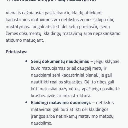
Viena iš dažniausiai pasitaikančių klaidų atliekant
kadastrinius matavimus yra netikslus žemės sklypo ribų
nustatymas. Tai gali atsitikti dėl kelių priežasčių: senų
žemės dokumentų, klaidingų matavimų arba nepakankamo
atidumo matuojant.
Priežastys:
Senų dokumentų naudojimas
– jeigu sklypas
buvo matuojamas prieš daugelį metų ir
naudojami seni kadastriniai planai, jie gali
neatitikti realios situacijos. Dėl to ribos gali
būti netiksliai pažymėtos, ypač jeigu pasikeitė
kraštovaizdis ar infrastruktūra.
Klaidingi matavimo duomenys
– netikslūs
matavimai gali būti atlikti dėl klaidingos
įrangos arba netinkamų matavimo metodų
naudojimo.