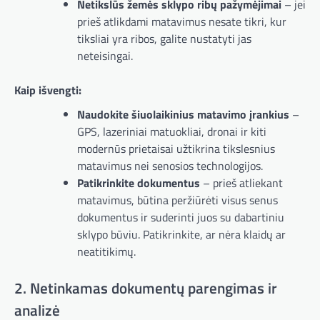
Netikslūs žemės sklypo ribų pažymėjimai
– jei
prieš atlikdami matavimus nesate tikri, kur
tiksliai yra ribos, galite nustatyti jas
neteisingai.
Kaip išvengti:
Naudokite šiuolaikinius matavimo įrankius
–
GPS, lazeriniai matuokliai, dronai ir kiti
modernūs prietaisai užtikrina tikslesnius
matavimus nei senosios technologijos.
Patikrinkite dokumentus
– prieš atliekant
matavimus, būtina peržiūrėti visus senus
dokumentus ir suderinti juos su dabartiniu
sklypo būviu. Patikrinkite, ar nėra klaidų ar
neatitikimų.
2. Netinkamas dokumentų parengimas ir
analizė