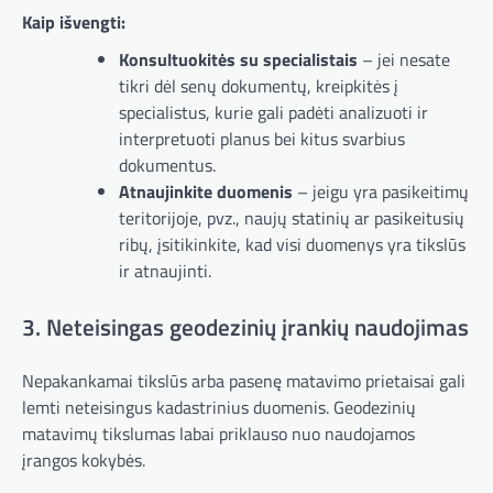
Kaip išvengti:
Konsultuokitės su specialistais
– jei nesate
tikri dėl senų dokumentų, kreipkitės į
specialistus, kurie gali padėti analizuoti ir
interpretuoti planus bei kitus svarbius
dokumentus.
Atnaujinkite duomenis
– jeigu yra pasikeitimų
teritorijoje, pvz., naujų statinių ar pasikeitusių
ribų, įsitikinkite, kad visi duomenys yra tikslūs
ir atnaujinti.
3. Neteisingas geodezinių įrankių naudojimas
Nepakankamai tikslūs arba pasenę matavimo prietaisai gali
lemti neteisingus kadastrinius duomenis. Geodezinių
matavimų tikslumas labai priklauso nuo naudojamos
įrangos kokybės.