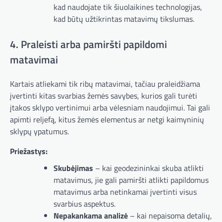
kad naudojate tik šiuolaikines technologijas,
kad būtų užtikrintas matavimų tikslumas.
4. Praleisti arba pamiršti papildomi
matavimai
Kartais atliekami tik ribų matavimai, tačiau praleidžiama
įvertinti kitas svarbias žemės savybes, kurios gali turėti
įtakos sklypo vertinimui arba vėlesniam naudojimui. Tai gali
apimti reljefą, kitus žemės elementus ar netgi kaimyninių
sklypų ypatumus.
Priežastys:
Skubėjimas
– kai geodezininkai skuba atlikti
matavimus, jie gali pamiršti atlikti papildomus
matavimus arba netinkamai įvertinti visus
svarbius aspektus.
Nepakankama analizė
– kai nepaisoma detalių,