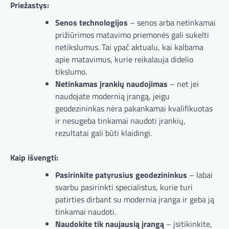
Priežastys:
Senos technologijos
– senos arba netinkamai
prižiūrimos matavimo priemonės gali sukelti
netikslumus. Tai ypač aktualu, kai kalbama
apie matavimus, kurie reikalauja didelio
tikslumo.
Netinkamas įrankių naudojimas
– net jei
naudojate modernią įrangą, jeigu
geodezininkas nėra pakankamai kvalifikuotas
ir nesugeba tinkamai naudoti įrankių,
rezultatai gali būti klaidingi.
Kaip išvengti:
Pasirinkite patyrusius geodezininkus
– labai
svarbu pasirinkti specialistus, kurie turi
patirties dirbant su modernia įranga ir geba ją
tinkamai naudoti.
Naudokite tik naujausią įrangą
– įsitikinkite,