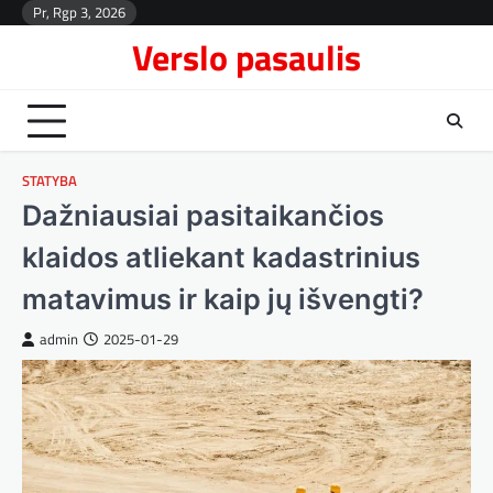
Skip
Pr, Rgp 3, 2026
Kont
to
Verslo pasaulis
content
STATYBA
Dažniausiai pasitaikančios
klaidos atliekant kadastrinius
matavimus ir kaip jų išvengti?
admin
2025-01-29