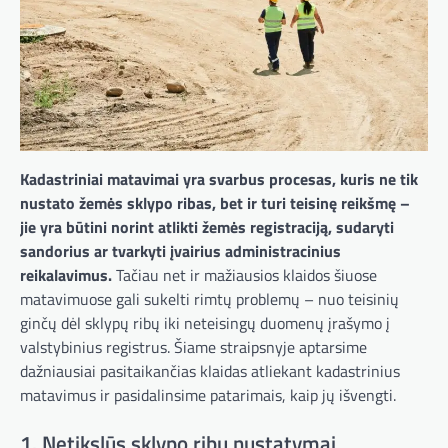
Kadastriniai matavimai yra svarbus procesas, kuris ne tik
nustato žemės sklypo ribas, bet ir turi teisinę reikšmę –
jie yra būtini norint atlikti žemės registraciją, sudaryti
sandorius ar tvarkyti įvairius administracinius
reikalavimus.
Tačiau net ir mažiausios klaidos šiuose
matavimuose gali sukelti rimtų problemų – nuo teisinių
ginčų dėl sklypų ribų iki neteisingų duomenų įrašymo į
valstybinius registrus. Šiame straipsnyje aptarsime
dažniausiai pasitaikančias klaidas atliekant kadastrinius
matavimus ir pasidalinsime patarimais, kaip jų išvengti.
1. Netikslūs sklypo ribų nustatymai