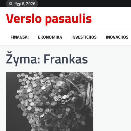
Skip
Kt, Rgp 6, 2026
to
Verslo pasaulis
content
FINANSAI
EKONOMIKA
INVESTICIJOS
INOVACIJOS
Žyma:
Frankas