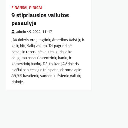
FINANSAI
,
PINIGAI
9 stipriausios valiutos
pasaulyje
admin
2022-11-17
JAV doleris yra Jungtinių Amerikos Valstijų ir
kelių kitų šalių valiuta. Tai pagrindinė
pasaulio rezervinė valiuta, kurią laiko
dauguma pasaulio centrinių bankų ir
komercinių bankų. Dėl to, kad JAV doleris
plačiai paplitęs, juo taip pat sudaroma apie
88,3 % kasdienių sandorių užsienio valiutų
rinkoje.