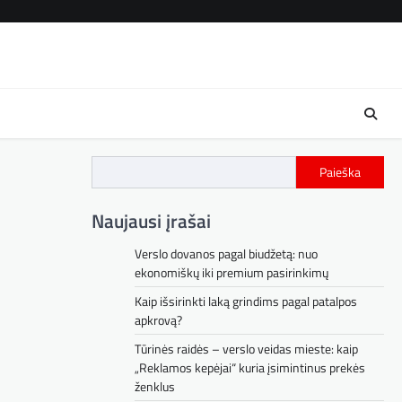
Kont
Paieška
Naujausi įrašai
Verslo dovanos pagal biudžetą: nuo
ekonomiškų iki premium pasirinkimų
Kaip išsirinkti laką grindims pagal patalpos
apkrovą?
Tūrinės raidės – verslo veidas mieste: kaip
„Reklamos kepėjai“ kuria įsimintinus prekės
ženklus