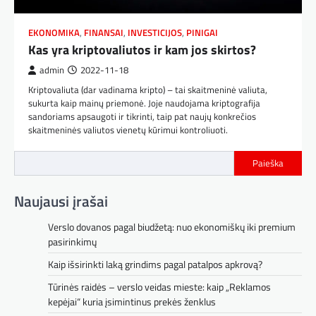
EKONOMIKA
,
FINANSAI
,
INVESTICIJOS
,
PINIGAI
Kas yra kriptovaliutos ir kam jos skirtos?
admin
2022-11-18
Kriptovaliuta (dar vadinama kripto) – tai skaitmeninė valiuta,
sukurta kaip mainų priemonė. Joje naudojama kriptografija
sandoriams apsaugoti ir tikrinti, taip pat naujų konkrečios
skaitmeninės valiutos vienetų kūrimui kontroliuoti.
Paieška
Naujausi įrašai
Verslo dovanos pagal biudžetą: nuo ekonomiškų iki premium
pasirinkimų
Kaip išsirinkti laką grindims pagal patalpos apkrovą?
Tūrinės raidės – verslo veidas mieste: kaip „Reklamos
kepėjai“ kuria įsimintinus prekės ženklus