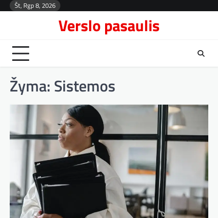
Skip
Št, Rgp 8, 2026
Kont
to
Verslo pasaulis
content
Žyma:
Sistemos