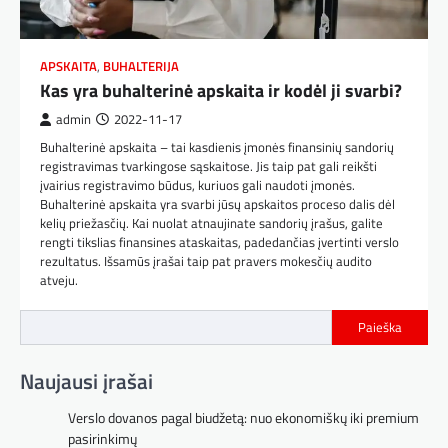
APSKAITA
,
BUHALTERIJA
Kas yra buhalterinė apskaita ir kodėl ji svarbi?
admin
2022-11-17
Buhalterinė apskaita – tai kasdienis įmonės finansinių sandorių
registravimas tvarkingose sąskaitose. Jis taip pat gali reikšti
įvairius registravimo būdus, kuriuos gali naudoti įmonės.
Buhalterinė apskaita yra svarbi jūsų apskaitos proceso dalis dėl
kelių priežasčių. Kai nuolat atnaujinate sandorių įrašus, galite
rengti tikslias finansines ataskaitas, padedančias įvertinti verslo
rezultatus. Išsamūs įrašai taip pat pravers mokesčių audito
atveju.
Paieška
Naujausi įrašai
Verslo dovanos pagal biudžetą: nuo ekonomiškų iki premium
pasirinkimų