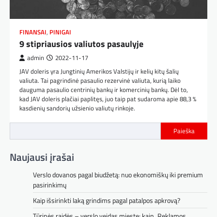
FINANSAI
,
PINIGAI
9 stipriausios valiutos pasaulyje
admin
2022-11-17
JAV doleris yra Jungtinių Amerikos Valstijų ir kelių kitų šalių
valiuta. Tai pagrindinė pasaulio rezervinė valiuta, kurią laiko
dauguma pasaulio centrinių bankų ir komercinių bankų. Dėl to,
kad JAV doleris plačiai paplitęs, juo taip pat sudaroma apie 88,3 %
kasdienių sandorių užsienio valiutų rinkoje.
Paieška
Naujausi įrašai
Verslo dovanos pagal biudžetą: nuo ekonomiškų iki premium
pasirinkimų
Kaip išsirinkti laką grindims pagal patalpos apkrovą?
Tūrinės raidės – verslo veidas mieste: kaip „Reklamos