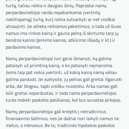
turtą, tačiau reikia ir daugiau žinių. Paprastai namų
perpardavinėtojai randa nepakankamai įvertintą
nekilnojamąjį turtą, kurį reikia sutvarkyti ar net visiškai
atnaujinti. Jie atlieka reikiamus pakeitimus, o tada už šiuos
namus ima rinkos kainą ir gauna pelną iš skirtumo tarp jų
bendros kainos (pirkimo kainos, atkūrimo išlaidų ir kt.) ir
pardavimo kainos.
Namų perpardavinėtojai turi gerai išmanyti, ką galima
pataisyti už priimtiną kainą, o ko pataisyti neįmanoma.
Jiems taip pat reikia įvertinti, už kokią kainą namą vėliau
galima parduoti. Jei suklysite, jų pelnas gali greitai išgaruoti
arba, dar blogiau, tapti visišku nuostoliu. Arba namas gali
būti greitai neparduotas, ir tada namo perpardavinėtojas
turės mokėti paskolos palūkanas, kol bus surastas pirkėjas.
Namų perpardavinėtojai gali kreiptis į netradicinius
finansavimo šaltinius, nes jie dažnai nori laikyti namus ne
metus, o mėnesius. Be to, tradicinės hipotekos paskolos