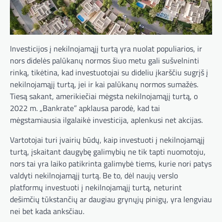
Investicijos į nekilnojamąjį turtą yra nuolat populiarios, ir
nors didelės palūkanų normos šiuo metu gali sušvelninti
rinką, tikėtina, kad investuotojai su dideliu įkarščiu sugrįš į
nekilnojamąjį turtą, jei ir kai palūkanų normos sumažės.
Tiesą sakant, amerikiečiai mėgsta nekilnojamąjį turtą, o
2022 m. „Bankrate” apklausa parodė, kad tai
mėgstamiausia ilgalaikė investicija, aplenkusi net akcijas.
Vartotojai turi įvairių būdų, kaip investuoti į nekilnojamąjį
turtą, įskaitant daugybę galimybių ne tik tapti nuomotoju,
nors tai yra laiko patikrinta galimybė tiems, kurie nori patys
valdyti nekilnojamąjį turtą. Be to, dėl naujų verslo
platformų investuoti į nekilnojamąjį turtą, neturint
dešimčių tūkstančių ar daugiau grynųjų pinigų, yra lengviau
nei bet kada anksčiau.