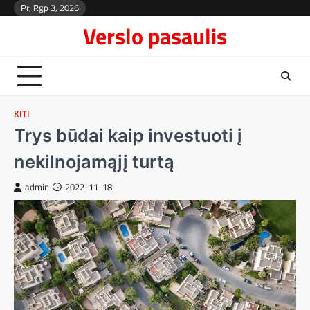
Skip
Pr, Rgp 3, 2026
Kont
to
Verslo pasaulis
content
KITI
Trys būdai kaip investuoti į
nekilnojamąjį turtą
admin
2022-11-18