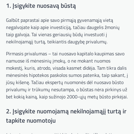
1. Įsigykite nuosavą būstą
Galbūt paprastai apie savo pirmąją gyvenamąją vietą
negalvojate kaip apie investiciją, tačiau daugelis žmonių
taip galvoja. Tai vienas geriausių būdų investuoti į
nekilnojamąjį turtą, teikiantis daugybę privalumų.
Pirmasis privalumas – tai nuosavo kapitalo kaupimas savo
namuose iš mėnesinių įmokų, o ne mokant nuomos
mokestį, kuris, atrodo, visada kasmet didėja. Tam tikra dalis
mėnesinės hipotekos paskolos sumos patenka, taip sakant, į
jūsų kišenę. Tačiau ekspertų nuomonės dėl nuosavo būsto
privalumų ir trūkumų nesutampa, o būstas nėra pirkinys už
bet kokią kainą, kaip sužinojo 2000-ųjų metų būsto pirkėjai.
2. Įsigykite nuomojamą nekilnojamąjį turtą ir
tapkite nuomotoju