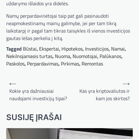
uždarymo išlaidos yra didelės.
Namų perpardavinėtojai taip pat gali pasinaudoti
neapmokestinamų mainų galimybe, jei per tam tikrą
laikotarpį ir pagal tam tikras taisykles iš vienos investicijos
gautas lėšas perkelia į kitą.
Tagged
Būstai
,
Ekspertai
,
Hipotekos
,
Investicijos
,
Namai
,
Nekilnojamasis turtas
,
Nuoma
,
Nuomotojai
,
Palūkanos
,
Paskolos
,
Perpardavimas
,
Pirkimas
,
Remontas
Navigacija
⟵
⟶
tarp
Kokie yra dažniausiai
Kas yra kriptovaliutos ir
naudojami investicijų tipai?
kam jos skirtos?
įrašų
SUSIJĘ ĮRAŠAI