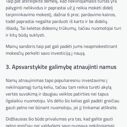
Taip pat atkreipkite dėmesį, kad nekilnojamasis turtas yra
palyginti nelikvidus ir paprastai už jį reikia mokėti didelį
tarpininkavimo mokestį, dažnai 6 proc. pardavimo kainos,
todėl paprastai negalite parduoti iš karto ir be didelių
išlaidų. Tai keletas didesnių trūkumų, tačiau nuomotojai turi
ir kitų būdų suklysti.
Mainų sandoris taip pat gali padėti jums neapmokestinant
mokesčių perkelti savo investiciją į naują.
3. Apsvarstykite galimybę atnaujinti namus
Namų atnaujinimas tapo populiaresniu investavimo į
nekilnojamąjį turtą keliu, tačiau tam reikia turėti akylą
vertės suvokimą ir daugiau veiklos patirties nei tapus
ilgalaikiu nuomotoju. Vis dėlto šis kelias gali padėti greičiau
gauti pelno nei būnant nuomotoju, jei jį tinkamai atliksite.
Didžiausias šio būdo privalumas yra tas, kad galite gauti
pelno greičiau nei valdydami savo nuosavą nekilnojamąjį