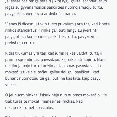
Jei esate pasirengę pereiti į kitą lygį, galite išbandyti savo
jėgas su gyvenamosios paskirties nuomojamuoju turtu,
pavyzdžiui, vienbučiu ar dvibučiu namu.
Vienas iš didesnių tokio turto privalumų yra tas, kad žinote
rinkos standartus ir rinką gali būti lengviau įvertinti,
palyginti su komercinės paskirties turtu, pavyzdžiui,
prekybos centru.
Kitas trūkumas yra tas, kad jums reikės valdyti turtą ir
priimti sprendimus, pavyzdžiui, ką reikia atnaujinti. Nors
nekilnojamojo turto turėjimas laikomas pasyvia veikla
mokesčių tikslais, tačiau galiausiai gali paaiškėti, kad
būnant nuomotoju tai gali būti ne kas kita, kaip pasyvi
veikla.
O jei nuomininkas išsisukinėja nuo nuomos mokesčio, vis
tiek turėsite mokėti mėnesines įmokas, kad
nesumokėtumėte paskolos.