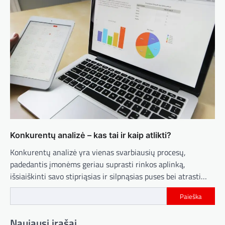
Konkurentų analizė – kas tai ir kaip atlikti?
Konkurentų analizė yra vienas svarbiausių procesų,
padedantis įmonėms geriau suprasti rinkos aplinką,
išsiaiškinti savo stipriąsias ir silpnąsias puses bei atrasti…
Paieška
Naujausi įrašai