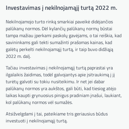
Investavimas į nekilnojamąjį turtą 2022 m.
Nekilnojamojo turto rinką smarkiai paveikė didėjančios
palūkanų normos. Dėl kylančių palūkanų normų būstai
tampa mažiau įperkami paskolų gavėjams, o tai reiškia, kad
savininkams gali tekti sumažinti prašomas kainas, kad
galėtų perkelti nekilnojamąjį turtą, ir taip buvo didžiąją
2022 m. dalį.
Tačiau investavimas į nekilnojamąjį turtą paprastai yra
ilgalaikis žaidimas, todėl galvojantys apie įsitraukimą į jį
turėtų galvoti su tokiu nusiteikimu. Ir net jei dabar
palūkanų normos yra aukštos, gali būti, kad tiesiog atėjo
laikas kaupti grynuosius pinigus pradiniam įnašui, laukiant,
kol palūkanų normos vėl sumažės.
Atsižvelgdami į tai, pateikiame tris geriausius būdus
investuoti į nekilnojamąjį turtą.