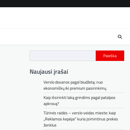
Kont
Paieška
Naujausi įrašai
Verslo dovanos pagal biudžetą: nuo
ekonomiškų iki premium pasirinkimų
Kaip išsirinkti laką grindims pagal patalpos
apkrovą?
Tūrinės raidės – verslo veidas mieste: kaip
„Reklamos kepėjai“ kuria įsimintinus prekės
ženklus