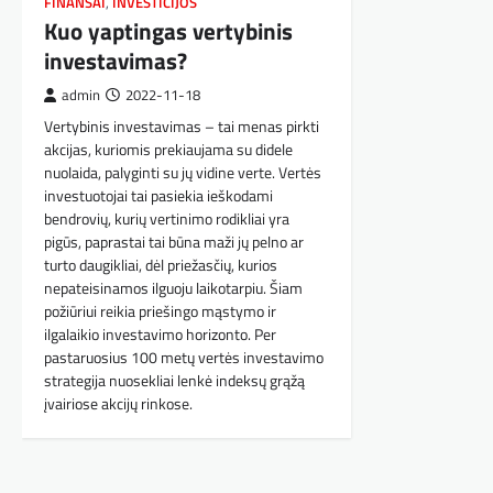
FINANSAI
,
INVESTICIJOS
Kuo yaptingas vertybinis
investavimas?
admin
2022-11-18
Vertybinis investavimas – tai menas pirkti
akcijas, kuriomis prekiaujama su didele
nuolaida, palyginti su jų vidine verte. Vertės
investuotojai tai pasiekia ieškodami
bendrovių, kurių vertinimo rodikliai yra
pigūs, paprastai tai būna maži jų pelno ar
turto daugikliai, dėl priežasčių, kurios
nepateisinamos ilguoju laikotarpiu. Šiam
požiūriui reikia priešingo mąstymo ir
ilgalaikio investavimo horizonto. Per
pastaruosius 100 metų vertės investavimo
strategija nuosekliai lenkė indeksų grąžą
įvairiose akcijų rinkose.