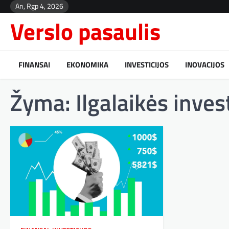
Skip
An, Rgp 4, 2026
to
Verslo pasaulis
content
FINANSAI
EKONOMIKA
INVESTICIJOS
INOVACIJOS
Žyma:
Ilgalaikės inves