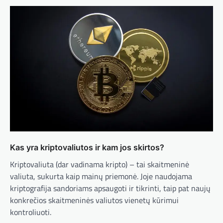
Kas yra kriptovaliutos ir kam jos skirtos?
Kriptovaliuta (dar vadinama kripto) – tai skaitmeninė
valiuta, sukurta kaip mainų priemonė. Joje naudojama
kriptografija sandoriams apsaugoti ir tikrinti, taip pat naujų
konkrečios skaitmeninės valiutos vienetų kūrimui
kontroliuoti.