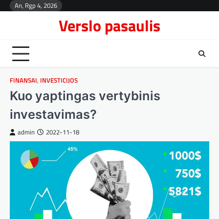
Skip
An, Rgp 4, 2026
Kont
to
Verslo pasaulis
content
FINANSAI
,
INVESTICIJOS
Kuo yaptingas vertybinis
investavimas?
admin
2022-11-18