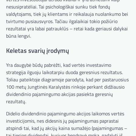
nesusipratėliai. Tai psichologiškai sunku tiek fondų
valdytojams, tiek jų klientams ir reikalauja nuolankumo bei
tvirtumo pusiausvyros. Tačiau ilgalaikiai tokio požiūrio
rezultatai yra labai patrauklūs – retai kada geriausi dalykai
būna lengvi.
Keletas svarių įrodymų
Yra daugybė būdų pabrėžti, kad vertės investavimo
strategija ilguoju laikotarpiu duoda geresnius rezultatus.
Toliau pateiktoje diagramoje parodyta, kad per pastaruosius
100 metų Jungtinės Karalystės rinkoje perkant didžiausio
dividendinio pajamingumo akcijas pasiekta geresnių
rezultatų.
Didelio dividendinio pajamingumo akcijos laikomos vertės
investicijomis, nes didesnis jų pajamingumas paprastai
atspindi tai, kad jų akcijų kaina sumažėjo (pajamingumas –
tai tiesiog dividendai, kuriuos bendrovė moka, padalyti iš