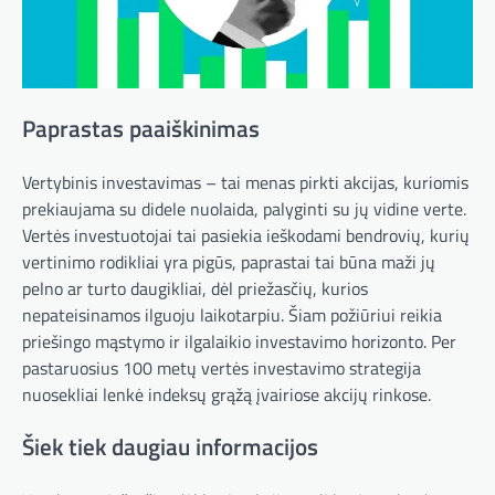
Paprastas paaiškinimas
Vertybinis investavimas – tai menas pirkti akcijas, kuriomis
prekiaujama su didele nuolaida, palyginti su jų vidine verte.
Vertės investuotojai tai pasiekia ieškodami bendrovių, kurių
vertinimo rodikliai yra pigūs, paprastai tai būna maži jų
pelno ar turto daugikliai, dėl priežasčių, kurios
nepateisinamos ilguoju laikotarpiu. Šiam požiūriui reikia
priešingo mąstymo ir ilgalaikio investavimo horizonto. Per
pastaruosius 100 metų vertės investavimo strategija
nuosekliai lenkė indeksų grąžą įvairiose akcijų rinkose.
Šiek tiek daugiau informacijos