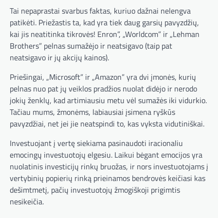
Tai nepaprastai svarbus faktas, kuriuo dažnai nelengva
patikėti. Priežastis ta, kad yra tiek daug garsių pavyzdžių,
kai jis neatitinka tikrovės! Enron”, „Worldcom” ir „Lehman
Brothers” pelnas sumažėjo ir neatsigavo (taip pat
neatsigavo ir jų akcijų kainos).
Priešingai, „Microsoft” ir „Amazon” yra dvi įmonės, kurių
pelnas nuo pat jų veiklos pradžios nuolat didėjo ir nerodo
jokių ženklų, kad artimiausiu metu vėl sumažės iki vidurkio.
Tačiau mums, žmonėms, labiausiai įsimena ryškūs
pavyzdžiai, net jei jie neatspindi to, kas vyksta vidutiniškai.
Investuojant į vertę siekiama pasinaudoti iracionaliu
emocingų investuotojų elgesiu. Laikui bėgant emocijos yra
nuolatinis investicijų rinkų bruožas, ir nors investuotojams į
vertybinių popierių rinką prieinamos bendrovės keičiasi kas
dešimtmetį, pačių investuotojų žmogiškoji prigimtis
nesikeičia.