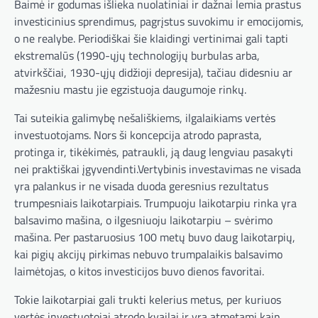
Baimė ir godumas išlieka nuolatiniai ir dažnai lemia prastus
investicinius sprendimus, pagrįstus suvokimu ir emocijomis,
o ne realybe. Periodiškai šie klaidingi vertinimai gali tapti
ekstremalūs (1990-ųjų technologijų burbulas arba,
atvirkščiai, 1930-ųjų didžioji depresija), tačiau didesniu ar
mažesniu mastu jie egzistuoja daugumoje rinkų.
Tai suteikia galimybę nešališkiems, ilgalaikiams vertės
investuotojams. Nors ši koncepcija atrodo paprasta,
protinga ir, tikėkimės, patraukli, ją daug lengviau pasakyti
nei praktiškai įgyvendinti.Vertybinis investavimas ne visada
yra palankus ir ne visada duoda geresnius rezultatus
trumpesniais laikotarpiais. Trumpuoju laikotarpiu rinka yra
balsavimo mašina, o ilgesniuoju laikotarpiu – svėrimo
mašina. Per pastaruosius 100 metų buvo daug laikotarpių,
kai pigių akcijų pirkimas nebuvo trumpalaikis balsavimo
laimėtojas, o kitos investicijos buvo dienos favoritai.
Tokie laikotarpiai gali trukti kelerius metus, per kuriuos
vertės investuotojai atrodo kvailai ir yra atmetami kaip