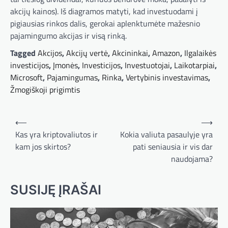
akcijų kainos). Iš diagramos matyti, kad investuodami į
pigiausias rinkos dalis, gerokai aplenktumėte mažesnio
pajamingumo akcijas ir visą rinką.
Tagged
Akcijos
,
Akcijų vertė
,
Akcininkai
,
Amazon
,
Ilgalaikės
investicijos
,
Įmonės
,
Investicijos
,
Investuotojai
,
Laikotarpiai
,
Microsoft
,
Pajamingumas
,
Rinka
,
Vertybinis investavimas
,
Žmogiškoji prigimtis
Navigacija
⟵
⟶
tarp
Kas yra kriptovaliutos ir
Kokia valiuta pasaulyje yra
kam jos skirtos?
pati seniausia ir vis dar
įrašų
naudojama?
SUSIJĘ ĮRAŠAI