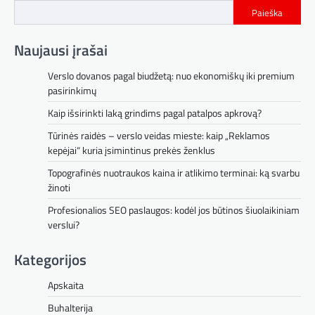
Paieška
Naujausi įrašai
Verslo dovanos pagal biudžetą: nuo ekonomiškų iki premium
pasirinkimų
Kaip išsirinkti laką grindims pagal patalpos apkrovą?
Tūrinės raidės – verslo veidas mieste: kaip „Reklamos
kepėjai“ kuria įsimintinus prekės ženklus
Topografinės nuotraukos kaina ir atlikimo terminai: ką svarbu
žinoti
Profesionalios SEO paslaugos: kodėl jos būtinos šiuolaikiniam
verslui?
Kategorijos
Apskaita
Buhalterija