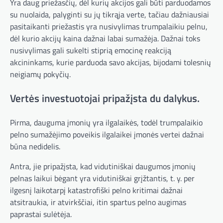
Yra daug priežasčių, dėl kurių akcijos gali būti parduodamos
su nuolaida, palyginti su jų tikrąja verte, tačiau dažniausiai
pasitaikanti priežastis yra nusivylimas trumpalaikiu pelnu,
dėl kurio akcijų kaina dažnai labai sumažėja. Dažnai toks
nusivylimas gali sukelti stiprią emocinę reakciją
akcininkams, kurie parduoda savo akcijas, bijodami tolesnių
neigiamų pokyčių.
Vertės investuotojai pripažįsta du dalykus.
Pirma, dauguma įmonių yra ilgalaikės, todėl trumpalaikio
pelno sumažėjimo poveikis ilgalaikei įmonės vertei dažnai
būna nedidelis.
Antra, jie pripažįsta, kad vidutiniškai daugumos įmonių
pelnas laikui bėgant yra vidutiniškai grįžtantis, t. y. per
ilgesnį laikotarpį katastrofiški pelno kritimai dažnai
atsitraukia, ir atvirkščiai, itin spartus pelno augimas
paprastai sulėtėja.