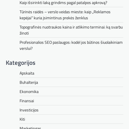
Kaip išsirinkti laką grindims pagal patalpos apkrovą?
Tūrinės raidės – verslo veidas mieste: kaip „Reklamos
kepėjai“ kuria įsimintinus prekės ženklus
Topografinės nuotraukos kaina ir atlikimo terminai: ką svarbu
žinoti
Profesionalios SEO paslaugos: kodėl jos būtinos šiuolaikiniam
verslui?
Kategorijos
Apskaita
Buhalterija
Ekonomika
Finansai
Investicijos
Kiti
Marketingas