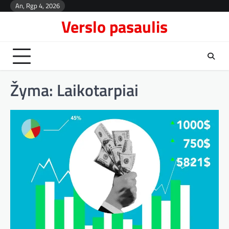
Skip
An, Rgp 4, 2026
Kont
to
Verslo pasaulis
content
Žyma:
Laikotarpiai