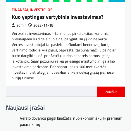
FINANSAI
,
INVESTICIJOS
Kuo yaptingas vertybinis investavimas?
admin
2022-11-18
Vertybinis investavimas – tai menas pirkti akcijas, kuriomis
prekiaujama su didele nuolaida, palyginti su jų vidine verte.
Vertės investuotojai tai pasiekia ieškodami bendrovių, kurių
vertinimo rodikliai yra pigūs, paprastai tai būna maži jų pelno ar
turto daugikliai, dėl priežasčių, kurios nepateisinamos ilguoju
laikotarpiu. Šiam požiūriui reikia priešingo mąstymo ir ilgalaikio
investavimo horizonto. Per pastaruosius 100 metų vertės
investavimo strategija nuosekliai lenkė indeksų grąžą įvairiose
akcijų rinkose.
Paieška
Naujausi įrašai
Verslo dovanos pagal biudžetą: nuo ekonomiškų iki premium
pasirinkimų